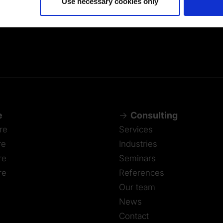
Use necessary cookies only
e
Consulting
re
Services
re
Industries
re
Seminars
re
References
Our team
News
Contact