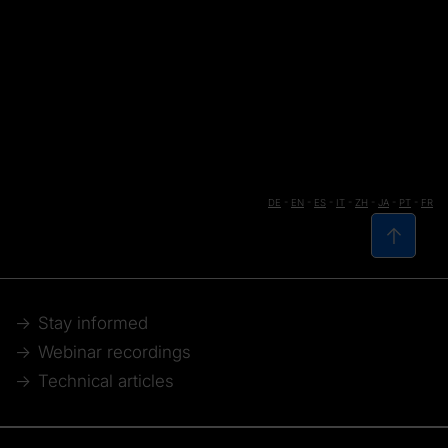
DE
-
EN
-
ES
-
IT
-
ZH
-
JA
-
PT
-
FR
Stay informed
Webinar recordings
Technical articles