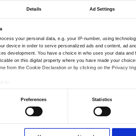
インプリメンテーショ
Details
Ad Settings
情報など、豊富な知識
直接お問い合わせ頂け
わせくだ
a
ocess your personal data, e.g. your IP-number, using technolog
見る
連絡
ur device in order to serve personalized ads and content, ad a
ces development. You have a choice in who uses your data and 
licable on this digital property where you have made your choic
e from the Cookie Declaration or by clicking on the Privacy trig
e to:
bout your geographical location which can be accurate to within 
戻る
 actively scanning it for specific characteristics (fingerprinting)
Preferences
Statistics
 personal data is processed and set your preferences in the
det
ur consent at any time. (Change cookie settings)
isclaimer of liability