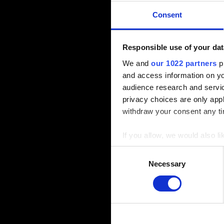
Consent
Responsible use of your dat
We and
our 1022 partners
pr
詳しく
and access information on yo
audience research and servi
privacy choices are only app
withdraw your consent any tim
If you allow, we would also lik
Collect information a
Consent
Identify your device by
Necessary
Selection
Find out more about how your
You can change or revoke yo
Imprint
|
Data protection
|
D