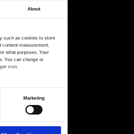
ンサービスに関する詳細
About
を持つ日本のスタッフへ
ます。お気軽にお問い合
さい。...
y such as cookies to store
先
nd content measurement,
for what purposes. Your
es. You can change or
ger icon.
several meters
Marketing
ails section
.