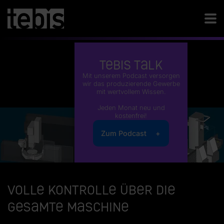
Tebis Talk
Mit unserem Podcast versorgen
wir das produzierende Gewerbe
mit wertvollem Wissen.
Jeden Monat neu und
kostenfrei!
Zum Podcast
Volle Kontrolle über die
gesamte Maschine