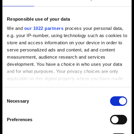
5. Virtuelle Maschine
Responsible use of your data
konfigurieren
We and
our 1022 partners
process your personal data,
e.g. your IP-number, using technology such as cookies to
store and access information on your device in order to
Die gesamte Maschinenlogik wird in der virtuellen
serve personalized ads and content, ad and content
Maschine hinterlegt: Dazu werden alle an der
measurement, audience research and services
Maschine erfassten Werte – wie die Lage der
development. You have a choice in who uses your data
Endschalter, Werkzeugwechselpositionen,
and for what purposes. Your privacy choices are only
Referenzpunkte oder Sicherheitspositionen – in die
applicable on this digital property where you have made
virtuell Maschine übernommen.
your choices. You can change or withdraw your consent
any time from the Cookie Declaration or by clicking on
Consent
Gleichzeitig werden die einzelnen Elemente in einer
the Privacy trigger icon.
Necessary
Selection
sogenannten „kinematischen Kette“ strukturell
miteinander verknüpft.
If you allow, we would also like to:
Zusätzlich lässt sich in der Kollisionsmatrix
Preferences
Collect information about your geographical
konfigurieren, welche Elemente bei der
location which can be accurate to within several
Kollisionsbetrachtung berücksichtigt werden sollen.