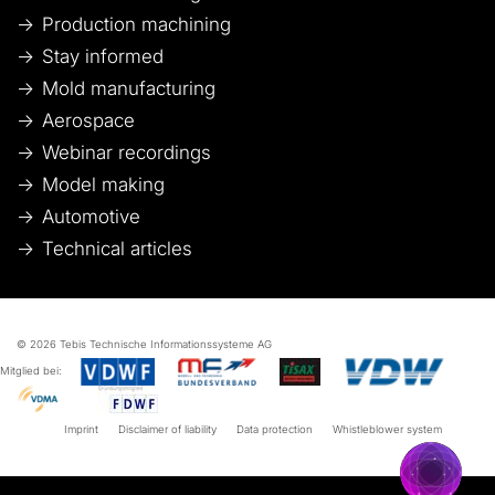
Production machining
Stay informed
Mold manufacturing
Aerospace
Webinar recordings
Model making
Automotive
Technical articles
© 2026 Tebis Technische Informationssysteme AG
Mitglied bei:
Imprint
Disclaimer of liability
Data protection
Whistleblower system