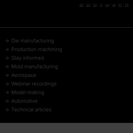
DE
-
EN
-
ES
-
IT
-
ZH
-
JA
-
PT
-
FR
Die manufacturing
Production machining
Stay informed
Mold manufacturing
Aerospace
Webinar recordings
Model making
Automotive
Technical articles