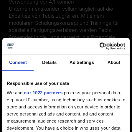
Verwendung der 4.1 können
Unternehmenskunden vollumfänglich auf die
Expertise von Tebis zugreifen. Mit einem
modularen Schulungskonzept und Trainings für
spezielle Fertigungsverfahren werden Tebis
Anwender in die Lage versetzt, die Potenziale
der Software voll auszuschöpfen und damit die
Unternehmensprozesse nachhaltig zu
verbessern. Neben dem validen Know-how des
Consent
Details
Ad Settings
About
Service-Teams von Tebis, zahlreichen
Anwendungsbeispielen und interaktiven
Möglichkeiten zum Austausch in der Online-
Responsible use of your data
Community steht auch ein eigenes Support-
We and
our 1022 partners
process your personal data,
Team für individuelle Anwenderfragen bereit.
e.g. your IP-number, using technology such as cookies to
store and access information on your device in order to
serve personalized ads and content, ad and content
measurement, audience research and services
development. You have a choice in who uses your data