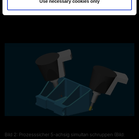
Use necessary cookies only
Bild 1: Restmaterialbereiche gezielt und hochautomatisiert
bearbeiten (Bild: Tebis AG)
Bild 2: Prozesssicher 5-achsig simultan schruppen (Bild: