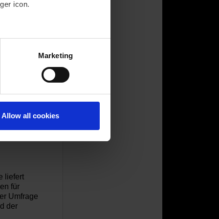
ger icon.
ungen
several meters
Marketing
ails section
.
Allow all cookies
liefert
cen
für
iner Umfrage
d der