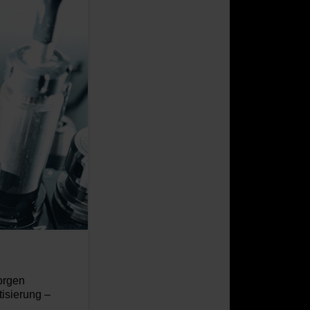
orgen
isierung
–