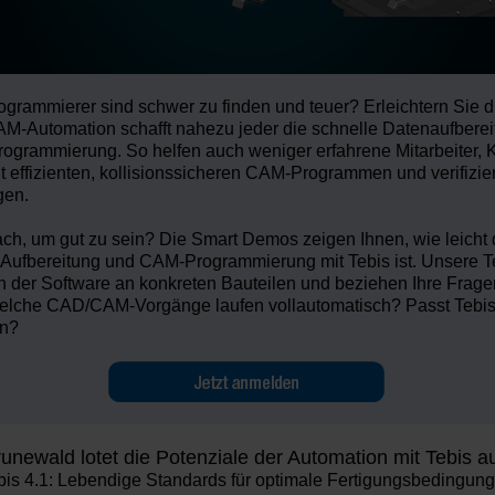
rammierer sind schwer zu finden und teuer? Erleichtern Sie die
M-Automation schafft nahezu jeder die
schnelle Datenaufberei
ogrammierung. So helfen auch weniger erfahrene Mitarbeiter, 
t effizienten,
kollisionssicheren CAM-Programmen
und verifizie
en.
fach, um gut zu sein? Die Smart Demos zeigen Ihnen,
wie leicht 
 Aufbereitung und CAM-Programmierung mit Tebis ist
. Unsere T
in der Software
an konkreten Bauteilen und beziehen Ihre Frage
Welche CAD/CAM-Vorgänge laufen vollautomatisch? Passt Tebis
en?
unewald lotet die Potenziale der Automation mit Tebis 
bis 4.1: Lebendige Standards für optimale Fertigungsbedingun