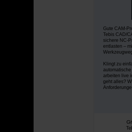
Gute CAM-Prog
Tebis CAD/CA
sichere NC-Pr
entlasten – mi
Werkzeugweg
Klingt zu ein
automatische
arbeiten
live 
geht alles? 
Anforderung
Gr
Te