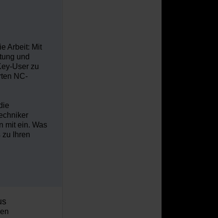
 Arbeit: Mit
tung
und
Key-User zu
rten NC-
die
echniker
n mit ein. Was
 zu Ihren
aus
gen