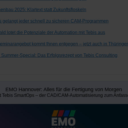
nbau 2025: Klartext statt Zukunftsfloskeln
is gelangt jeder schnell zu sicheren CAM-Programmen
d lotet die Potenziale der Automation mit Tebis aus
eminarangebot kommt Ihnen entgegen – jetzt auch in Thüringe
 Summer-Special: Das Erfolgsrezept von Tebis Consulting
EMO Hannover: Alles für die Fertigung von Morgen
t Tebis SmartOps – der CAD/CAM-Automatisierung zum Anfas