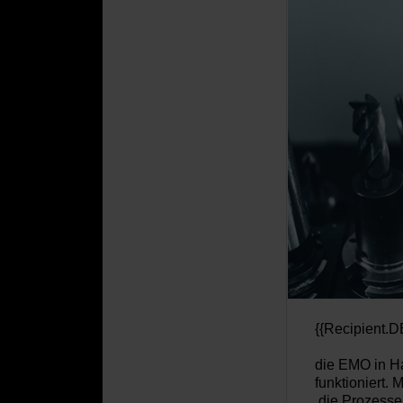
{{Recipient.D
die
EMO in H
funktioniert. M
die Prozesse