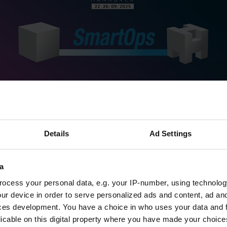
ltleitmesse der Produktionstechnologie, findet in
Hannover von 2
025
statt. Im Mittelpunkt unseres Auftritts auf der EMO steht die 
ps-Technologie
, die
CAD/CAM-Prozesse
von CAD-Daten bis zu
tomatisiert
. Sämtliche Aufgaben in Konstruktion, Fertigungspla
Details
Ad Settings
ung werden
erheblich vereinfacht und beschleunigt
. Außerdem p
-System ProLeiS
zur digitalisierten Planung für Effizienz sow
uktivität durch optimalen Einsatz der Ressourcen
.
a
e finden uns in
Halle 6, Stand B30
und bei
DMG MORI in Halle
ocess your personal data, e.g. your IP-number, using technolog
ur device in order to serve personalized ads and content, ad a
ces development. You have a choice in who uses your data and 
licable on this digital property where you have made your choic