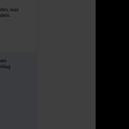
lles, was
deln.
men
lltag