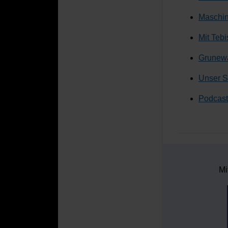
Maschine
Mit Teb
Grunewal
Unser S
Podcast
Mi