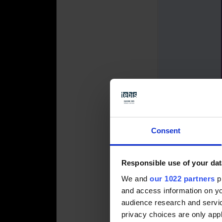
Die
EMO
, We
September 2
Tebis SmartO
Werkstück
au
Consent
Programmier
wir unser
MES
und
mehr Prod
Responsible use of your dat
Si
We and
our 1022 partners
pr
and access information on yo
audience research and servi
privacy choices are only app