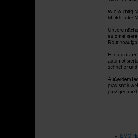
Wie wichtig 
Marktstudie 
Unsere näch
automatisiere
Routineaufgab
Ein umfassen
automatisier
schneller und 
Außerdem lade
praxisnah
wei
passgenaue B
EMO Han