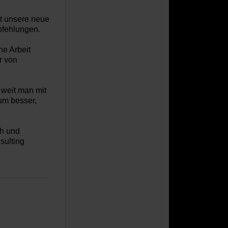
ht unsere neue
fehlungen
.
ne Arbeit
er
von
 weit man mit
m besser,
ch und
sulting