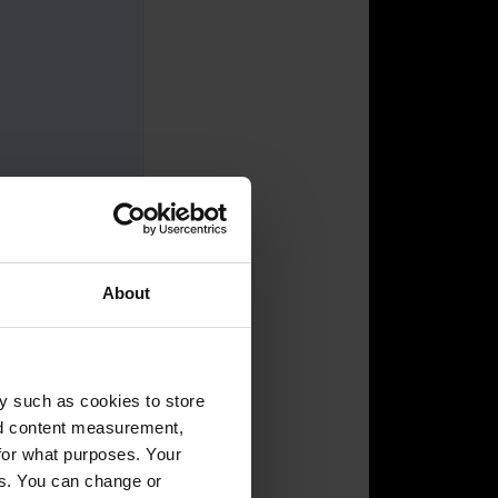
2. bis 26.
revolutionäre
m fertigen
nung und
About
räsentieren
ie Transparenz
 2
.
y such as cookies to store
nd content measurement,
for what purposes. Your
es. You can change or