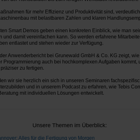
Maßnahmen für mehr
Effizienz und Produktivität
sind, verdeutlic
Maschinenbau
mit belastbaren Zahlen und klaren
Handlungsemp
sten
Smart Demos
geben einen konkreten Einblick, wie man sei
n und damit vereinfachen kann. So werden erfahrene Mitarbeit
en entlastet
und stehen wieder zur Verfügung.
der Anwenderbericht bei
Grunewald GmbH & Co. KG
zeigt, wie
ter Programmierung
auch bei
hochkomplexen Aufgaben
kommt, u
präziser zu fertigen.
n wir sie herzlich ein sich in unseren Seminaren
fachspezifis
terzubilden
und in unserem Podcast zu erfahren, wie Tebis Con
eratung mit individuellen Lösungen
entwickelt.
Unsere Themen im Überblick:
nover: Alles für die Fertigung von Morgen