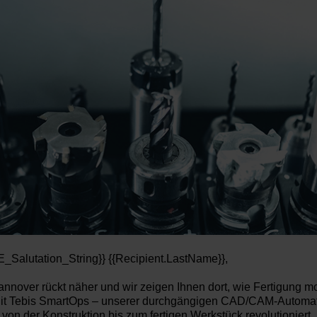
E_Salutation_String}} {{Recipient.LastName}},
annover
rückt näher und wir zeigen Ihnen dort, wie Fertigung m
it
Tebis SmartOps
– unserer
durchgängigen CAD/CAM-Automat
 von der Konstruktion bis zum fertigen Werkstück
revolutioniert
.