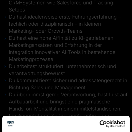
CRM-Systemen wie Salesforce und Tracking-
Setups
Du hast idealerweise erste Führungserfahrung –
fachlich oder disziplinarisch – in kleinen
Marketing- oder Growth-Teams
Du hast eine hohe Affinität zu KI-getriebenen
Marketingansätzen und Erfahrung in der
Integration innovativer AI-Tools in bestehende
Marketingprozesse
Du arbeitest strukturiert, unternehmerisch und
verantwortungsbewusst
Du kommunizierst sicher und adressatengerecht in
Richtung Sales und Management
Du übernimmst gerne Verantwortung, hast Lust auf
Aufbauarbeit und bringst eine pragmatische
Hands-on-Mentalität in einem mittelständischen,
familiengeführten Softwareunternehmen mit
Du verfügst über sehr gute Deutsch- und
Englischkenntnisse; weitere Sprachkenntnisse