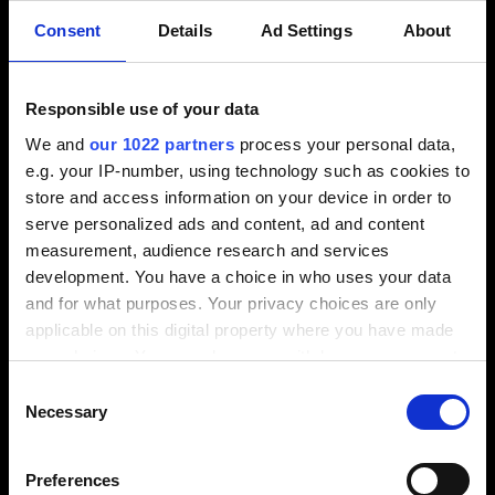
sind von Vorteil
Consent
Details
Ad Settings
About
Du bist bereit, gelegentlich zu unseren
internationalen Standorten zu reisen
Responsible use of your data
We and
our 1022 partners
process your personal data,
Das erwartet Dich bei Tebis:
e.g. your IP-number, using technology such as cookies to
store and access information on your device in order to
Deine Möglichkeit:
Eine Schlüsselrolle mit großem
serve personalized ads and content, ad and content
Gestaltungsspielraum beim Aufbau und der
measurement, audience research and services
Weiterentwicklung eines datengetriebenen
development. You have a choice in who uses your data
Performance-Marketings mit messbarem Einfluss
and for what purposes. Your privacy choices are only
auf Leadpipeline und Umsatz
applicable on this digital property where you have made
Dein Umfeld:
Ein Arbeitsumfeld, in dem
your choices. You can change or withdraw your consent
datengetriebenes Marketing, enge
any time from the Cookie Declaration or by clicking on
Consent
Zusammenarbeit mit Sales und Produktmarketing
the Privacy trigger icon.
Necessary
Selection
sowie schnelle Entscheidungen die Basis für
wirksame Kampagnen und nachhaltiges Wachstum
If you allow, we would also like to:
Preferences
bilden
Collect information about your geographical